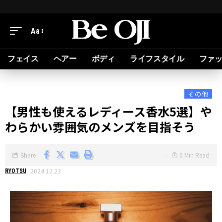
Aa
フェイス
ヘアー
ボディ
ライフスタイル
ファ
その他
【男性も使えるレディース香水5選】や
わらかい雰囲気のメンズを目指そう
Share
0 Min Read
2024.12.23
RYOTSU