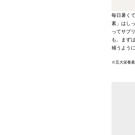
毎日暑く
素」はし
ってサプ
も。まず
補うよう
※五大栄養素