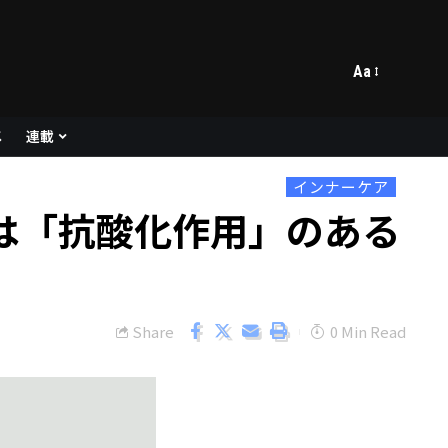
Aa
メ
連載
インナーケア
は「抗酸化作用」のある
Share
0 Min Read