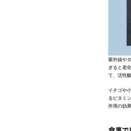
紫外線や
ぎると老
て、活性
イチゴや
るビタミ
作用の効
食事で