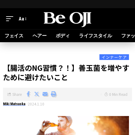
Aa
フェイス
ヘアー
ボディ
ライフスタイル
ファ
インナーケア
【腸活のNG習慣？！】善玉菌を増やす
ために避けたいこと
Share
0 Min Read
2024.1.10
Miki Matsuoka