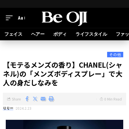
Aa
フェイス
ヘアー
ボディ
ライフスタイル
ファ
その他
【モテるメンズの香り】CHANEL(シャ
ネル)の「メンズボディスプレー」で大
人の身だしなみを
Share
0 Min Read
2024.2.23
りりー