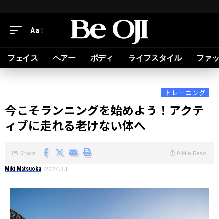
Aa
フェイス
ヘアー
ボディ
ライフスタイル
ファ
トレーニング
今こそランニングを始めよう！アクテ
ィブに走れる老けない体へ
Share
0 Min Read
2024.3.1
Miki Matsuoka