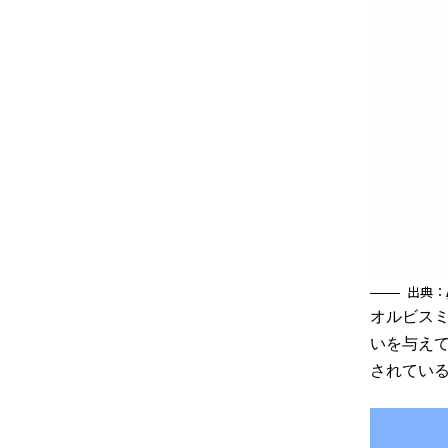
出典：
オルビス
いを与え
されてい