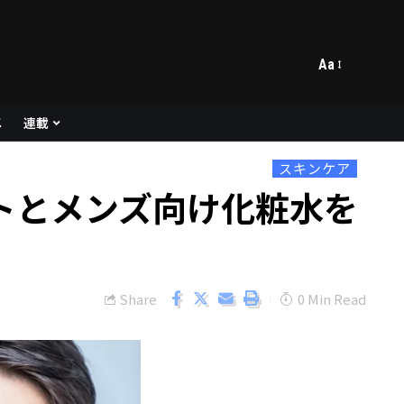
Aa
メ
連載
スキンケア
トとメンズ向け化粧水を
Share
0 Min Read