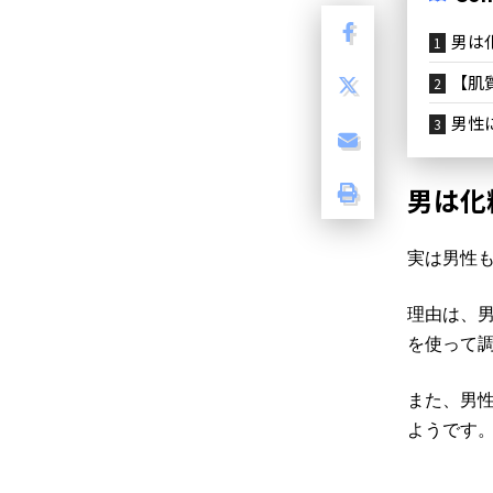
男は
【肌
男性
男は化
実は男性
理由は、
を使って
また、男性
ようです