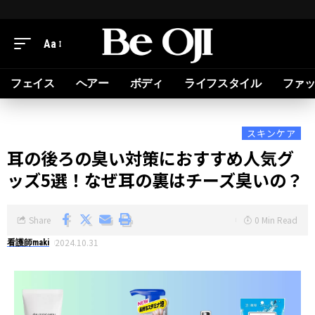
Aa
フェイス
ヘアー
ボディ
ライフスタイル
ファ
スキンケア
耳の後ろの臭い対策におすすめ人気グ
ッズ5選！なぜ耳の裏はチーズ臭いの？
Share
0 Min Read
2024.10.31
看護師maki