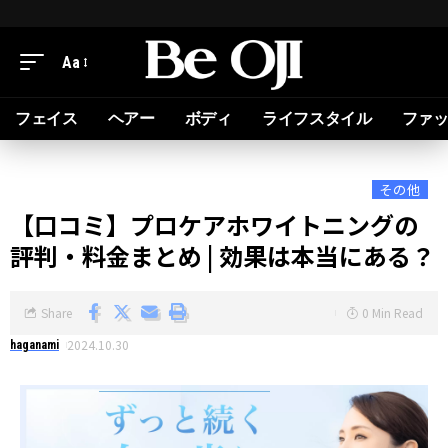
Aa
フェイス
ヘアー
ボディ
ライフスタイル
ファ
その他
【口コミ】プロケアホワイトニングの
評判・料金まとめ | 効果は本当にある？
Share
0 Min Read
2024.10.30
haganami