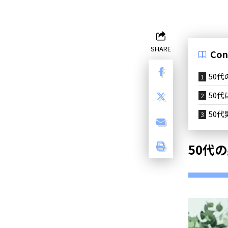
SHARE
Con
50
50
50
50代