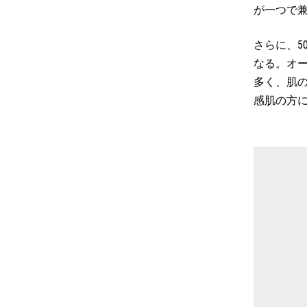
が一つで
さらに、
なる。オ
多く、肌
感肌の方