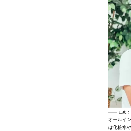
出典：
オールイ
は化粧水