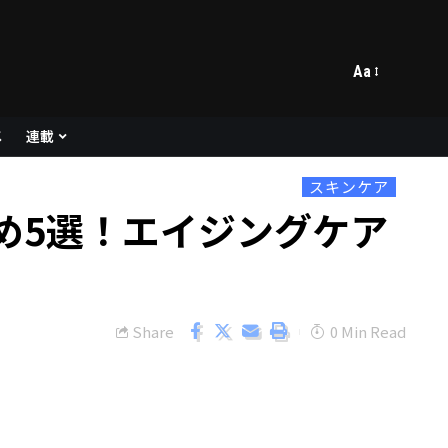
Aa
メ
連載
スキンケア
め5選！エイジングケア
Share
0 Min Read