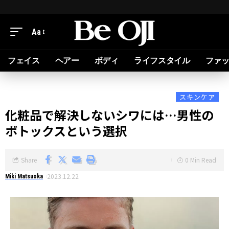
Aa
フェイス
ヘアー
ボディ
ライフスタイル
ファ
スキンケア
化粧品で解決しないシワには…男性の
ボトックスという選択
Share
0 Min Read
2023.12.22
Miki Matsuoka