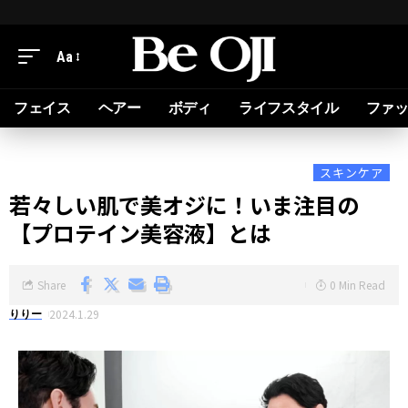
Aa
フェイス
ヘアー
ボディ
ライフスタイル
ファ
スキンケア
若々しい肌で美オジに！いま注目の
【プロテイン美容液】とは
Share
0 Min Read
2024.1.29
りりー