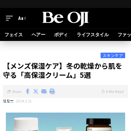
Aa
フェイス
ヘアー
ボディ
ライフスタイル
ファ
スキンケア
【メンズ保湿ケア】冬の乾燥から肌を
守る「高保湿クリーム」5選
Share
0 Min Read
2024.2.21
りりー