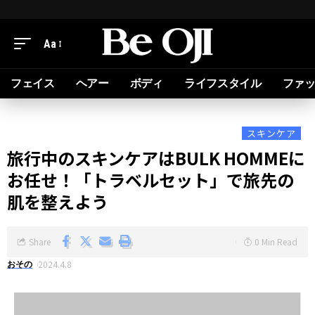
Aa
フェイス
ヘアー
ボディ
ライフスタイル
ファ
スキンケア
旅行中のスキンケアはBULK HOMMEに
お任せ！「トラベルセット」で旅先の
肌を整えよう
Share
0 Min Read
2024.4.8
おその