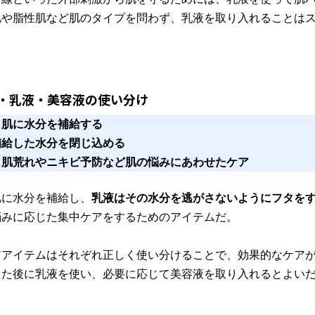
肌や脂性肌など肌のタイプを問わず、乳液を取り入れることは
・乳液・美容液の使い分け
：肌に水分を補給する
補給した水分を閉じ込める
：肌荒れやニキビ予防など肌の悩みにあわせたケア
肌に水分を補給し、
乳液はその水分を逃がさないようにフタを
悩みに応じた集中ケアをするためのアイテムだ。
アアイテムはそれぞれ正しく使い分けることで、効果的なケア
えた後に乳液を使い、必要に応じて美容液を取り入れるとよい