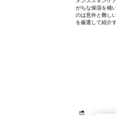
メンズスキンケ
がちな保湿を補
のは意外と難し
を厳選して紹介