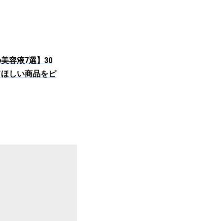
美容液7選】30
てほしい商品をピ