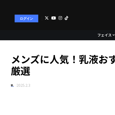
ログイン
フェイス
メンズに人気！乳液お
厳選
2025.2.3
u.