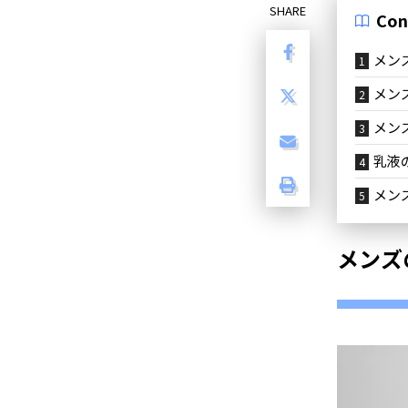
SHARE
Con
メン
メン
メン
乳液
メン
メンズ