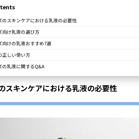
tents
ズのスキンケアにおける乳液の必要性
ズ向け乳液の選び方
ズ向けの乳液おすすめ7選
の正しい使い方
ズの乳液に関するQ&A
のスキンケアにおける乳液の必要性