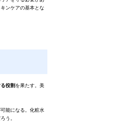
スキンケアの基本とな
する役割
を果たす。美
が可能になる。化粧水
だろう。