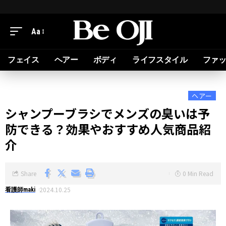
Aa
フェイス
ヘアー
ボディ
ライフスタイル
ファ
ヘアー
シャンプーブラシでメンズの臭いは予
防できる？効果やおすすめ人気商品紹
介
Share
0 Min Read
2024.10.25
看護師maki