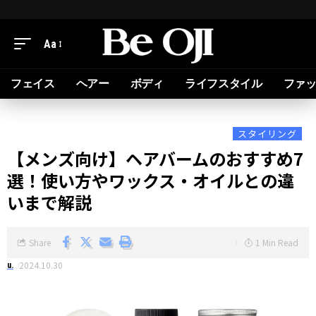
Aa
フェイス
ヘアー
ボディ
ライフスタイル
ファ
スタイリング
【メンズ向け】ヘアバームのおすすめ7
選！使い方やワックス・オイルとの違
いまで解説
Share
1 Min Read
2024.10.30
u.