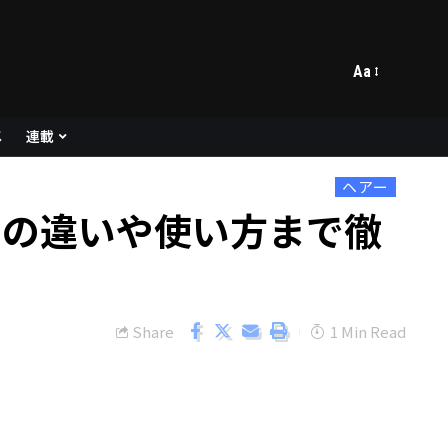
Aa
メ
連載
ヘアー
との違いや使い方まで徹
Share
1 Min Read