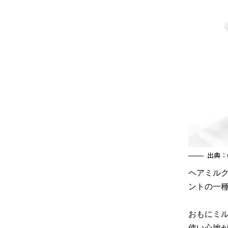
出典：C
ヘアミル
ントの一
おもにミ
使い心地