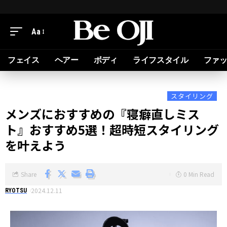
Aa
フェイス
ヘアー
ボディ
ライフスタイル
ファ
スタイリング
メンズにおすすめの『寝癖直しミス
ト』おすすめ5選！超時短スタイリング
を叶えよう
Share
0 Min Read
2024.12.11
RYOTSU