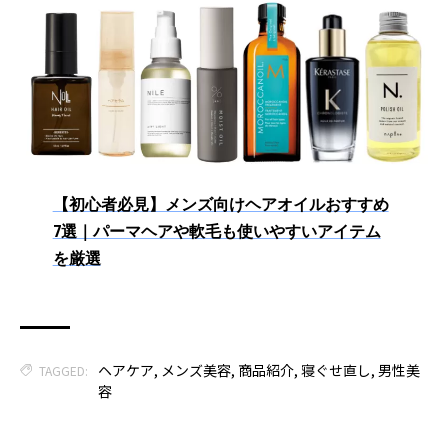
【初心者必見】メンズ向けヘアオイルおすすめ
7選｜パーマヘアや軟毛も使いやすいアイテム
を厳選
ヘアケア
,
メンズ美容
,
商品紹介
,
寝ぐせ直し
,
男性美
TAGGED:
容