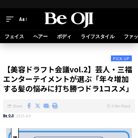
Aa
フェイス
ヘアー
ボディ
ライフスタイル
ファ
PICK UP
【美容ドラフト会議vol.2】芸人・三福
エンターテイメントが選ぶ「年々増加
する髪の悩みに打ち勝つドラ1コスメ」
Share
0 Min Read
2025.4.9
Be OJI