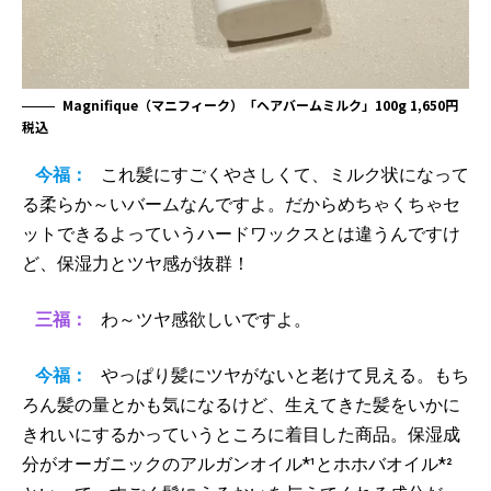
Magnifique（マニフィーク）「ヘアバームミルク」100g 1,650円
税込
今福：
これ髪にすごくやさしくて、ミルク状になって
る柔らか～いバームなんですよ。だからめちゃくちゃセ
ットできるよっていうハードワックスとは違うんですけ
ど、保湿力とツヤ感が抜群！
三福：
わ～ツヤ感欲しいですよ。
今福：
やっぱり髪にツヤがないと老けて見える。もち
ろん髪の量とかも気になるけど、生えてきた髪をいかに
きれいにするかっていうところに着目した商品。保湿成
分がオーガニックのアルガンオイル*¹とホホバオイル*²