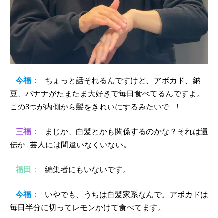
今福：
ちょっと話それるんですけど、アボカド、納
豆、バナナがたまたま大好きで毎日食べてるんですよ。
この3つが内側から髪をきれいにするみたいで…！
三福：
まじか、白髪とかも関係するのかな？それは遺
伝か…芸人には間違いなくいない。
福田：
編集者にもいないです。
今福：
いやでも、うちは白髪家系なんで。アボカドは
毎日半分に切ってレモンかけて食べてます。