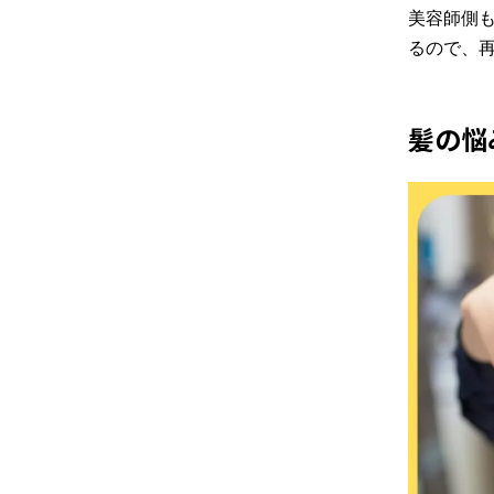
美容師側
るので、
髪の
悩