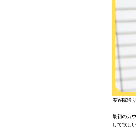
美容院帰
最初のカ
して欲し