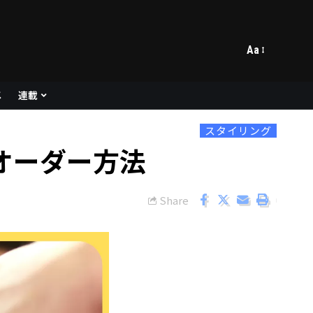
Aa
メ
連載
スタイリング
オーダー方法
Share