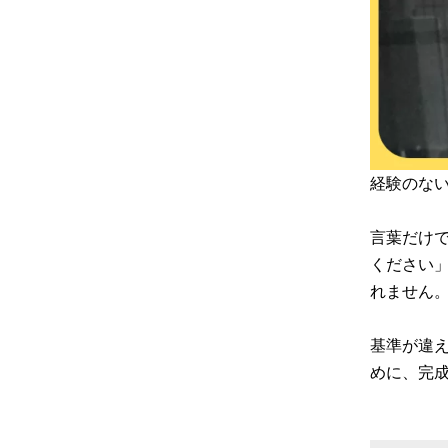
経験のな
言葉だけ
ください
れません
基準が違
めに、完