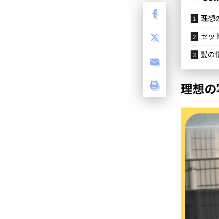
理想
セッ
髪の
理想の