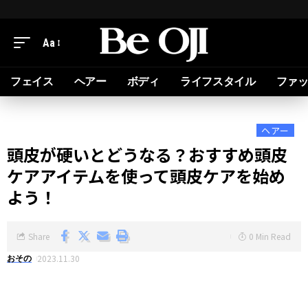
Aa
フェイス
ヘアー
ボディ
ライフスタイル
ファ
ヘアー
頭皮が硬いとどうなる？おすすめ頭皮
ケアアイテムを使って頭皮ケアを始め
よう！
Share
0 Min Read
2023.11.30
おその