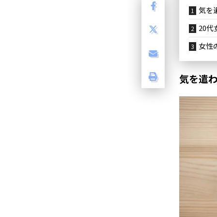
気を
20
女性
気を遣