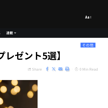
Aa
メ
連載
その他
プレゼント5選】
Share
0 Min Read