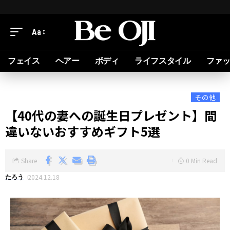
Aa
フェイス
ヘアー
ボディ
ライフスタイル
ファ
その他
【40代の妻への誕生日プレゼント】間
違いないおすすめギフト5選
Share
0 Min Read
2024.12.18
たろう