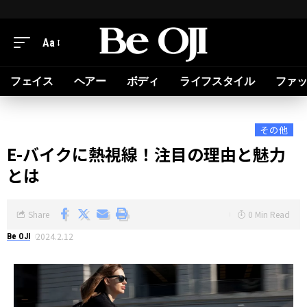
Aa
フェイス
ヘアー
ボディ
ライフスタイル
ファ
その他
E-バイクに熱視線！注目の理由と魅力
とは
Share
0 Min Read
2024.2.12
Be OJI