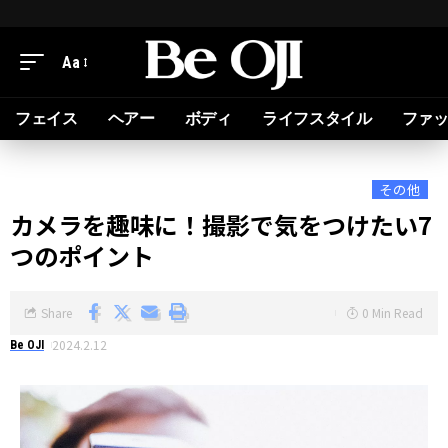
Aa
フェイス
ヘアー
ボディ
ライフスタイル
ファ
その他
カメラを趣味に！撮影で気をつけたい7
つのポイント
Share
0 Min Read
2024.2.12
Be OJI