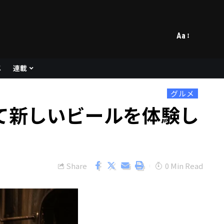
Aa
メ
連載
グルメ
て新しいビールを体験し
Share
0 Min Read