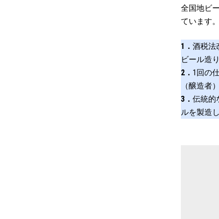
全国地ビー
ています
1．
酒税法
ビール造
2．
1回の
（醸造者
3．
伝統的
ルを製造