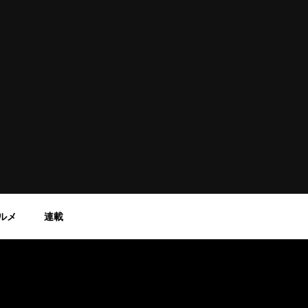
ルメ
連載