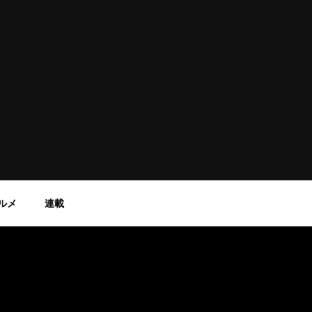
ルメ
連載