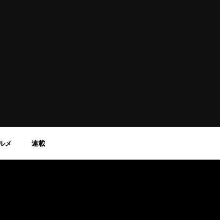
ルメ
連載