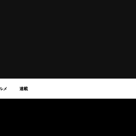
ルメ
連載