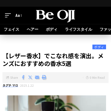
Aa
フェイス
ヘアー
ボディ
ライフスタイル
ファ
ボディ
【レザー香水】でこなれ感を演出。メ
ンズにおすすめの香水5選
Share
0 Min Read
2025.1.22
タグチ マロ