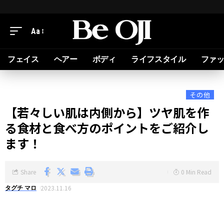
Aa
フェイス
ヘアー
ボディ
ライフスタイル
ファ
その他
【若々しい肌は内側から】ツヤ肌を作
る食材と食べ方のポイントをご紹介し
ます！
Share
0 Min Read
2023.11.16
タグチ マロ