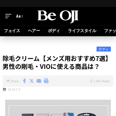
Aa
フェイス
ヘアー
ボディ
ライフスタイル
ファ
ボディ
除毛クリーム【メンズ用おすすめ7選】
男性の剛毛・VIOに使える商品は？
Share
1 Min Read
2024.7.3
73