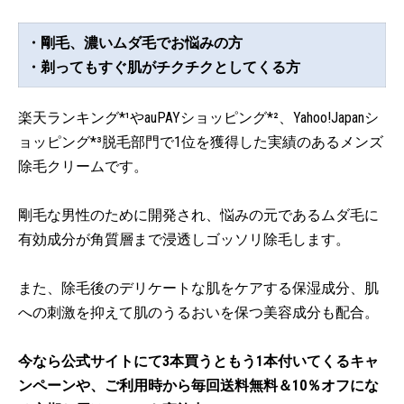
・剛毛、濃いムダ毛でお悩みの方
・剃ってもすぐ肌がチクチクとしてくる方
楽天ランキング*¹やauPAYショッピング*²、Yahoo!Japanシ
ョッピング*³脱毛部門で1位を獲得した実績のあるメンズ
除毛クリームです。
剛毛な男性のために開発され、悩みの元であるムダ毛に
有効成分が角質層まで浸透しゴッソリ除毛します。
また、除毛後のデリケートな肌をケアする保湿成分、肌
への刺激を抑えて肌のうるおいを保つ美容成分も配合。
今なら公式サイトにて3本買うともう1本付いてくるキャ
ンペーンや、ご利用時から毎回送料無料＆10％オフにな