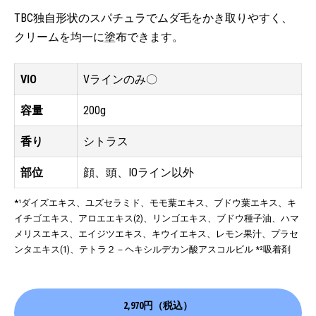
TBC独自形状のスパチュラでムダ毛をかき取りやすく、
クリームを均一に塗布できます。
VIO
Vラインのみ〇
容量
200g
香り
シトラス
部位
顔、頭、IOライン以外
*¹ダイズエキス、ユズセラミド、モモ葉エキス、ブドウ葉エキス、キ
イチゴエキス、アロエエキス(2)、リンゴエキス、ブドウ種子油、ハマ
メリスエキス、エイジツエキス、キウイエキス、レモン果汁、プラセ
ンタエキス(1)、テトラ２－ヘキシルデカン酸アスコルビル *²吸着剤
2,970円（税込）