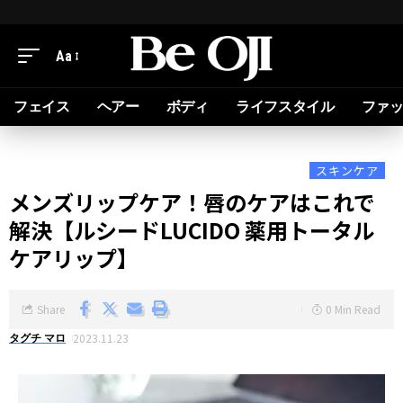
Aa
フェイス
ヘアー
ボディ
ライフスタイル
ファ
スキンケア
メンズリップケア！唇のケアはこれで
解決【ルシードLUCIDO 薬用トータル
ケアリップ】
Share
0 Min Read
2023.11.23
タグチ マロ