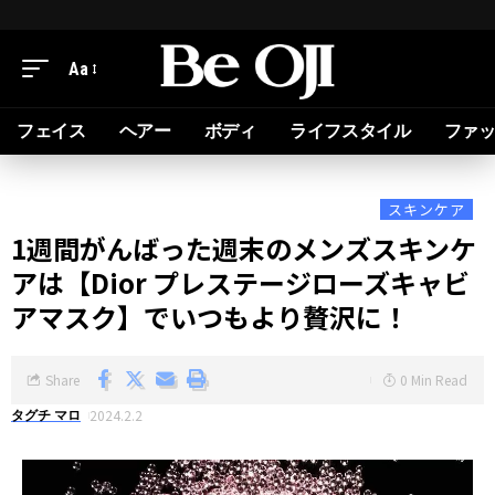
Aa
フェイス
ヘアー
ボディ
ライフスタイル
ファ
スキンケア
1週間がんばった週末のメンズスキンケ
アは【Dior プレステージローズキャビ
アマスク】でいつもより贅沢に！
Share
0 Min Read
2024.2.2
タグチ マロ