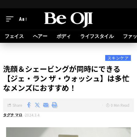
Aa
フェイス
ヘアー
ボディ
ライフスタイル
ファ
スキンケア
洗顔＆シェービングが同時にできる
【ジェ・ラン ザ・ウォッシュ】は多忙
なメンズにおすすめ！
Share
0 Min Read
2024.3.4
タグチ マロ