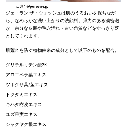
出典：
＠purevivi.jp
ジェ・ラン ザ・ウォッシュは肌のうるおいを保ちなが
ら、なめらかな洗い上がりの洗顔料。弾力のある濃密泡
が、余分な皮脂や毛穴汚れ・古い角質などをすっきり落
としてくれます。
肌荒れを防ぐ植物由来の成分として以下のものを配合。
グリチルリチン酸2K
アロエベラ葉エキス
ツボクサ葉/茎エキス
ドクダミエキス
キハダ樹皮エキス
ユズ果実エキス
シャクヤク根エキス