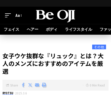
Aa
フェイス
ヘアー
ボディ
ライフスタイル
ファ
その他
女子ウケ抜群な『リュック』とは？大
人のメンズにおすすめのアイテムを厳
選
Share
0 Min Read
2025.3.6
RYOTSU