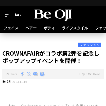
Aa
フェイス
ヘアー
ボディ
ライフスタイル
ファ
ファッション
CROWNAFAIRがコラボ第2弾を記念し
ポップアップイベントを開催！
Share
0 Min Read
2023.11.10
Be OJI