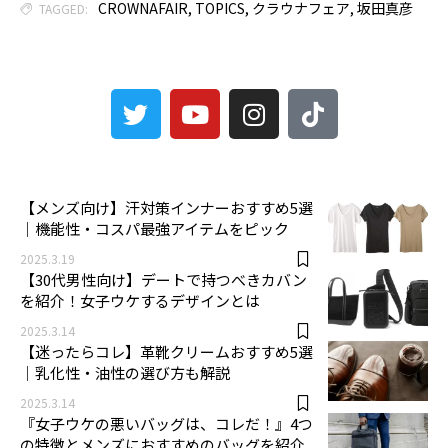
CROWNAFAIR
,
TOPICS
,
クラウナフェア
,
坂田真彦
TAGGED:
3
【メンズ向け】汗対策インナーおすすめ5選
｜機能性・コスパ最強アイテムをピック
2025.3.19
【30代男性向け】デートで持つべきカバン
を紹介！女子ウケするデザインとは
2025.3.14
【迷ったらコレ】革靴クリームおすすめ5選
｜乳化性・油性の選び方も解説
2025.3.14
『女子ウケの悪いバッグは、コレだ！』4つ
の特徴とメンズにおすすめのバッグを紹介