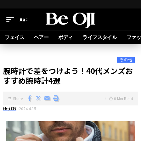
Aa
フェイス
ヘアー
ボディ
ライフスタイル
ファ
その他
腕時計で差をつけよう！40代メンズお
すすめ腕時計4選
Share
0 Min Read
2024.4.15
ゆう397