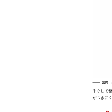
出典：
手ぐしで
がつきに