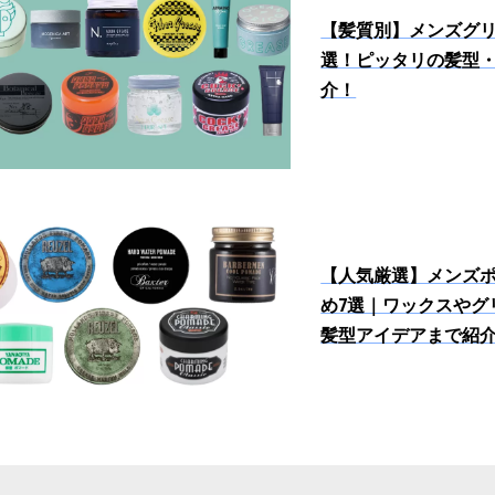
【髪質別】メンズグリ
選！ピッタリの髪型
介！
【人気厳選】メンズ
め7選｜ワックスやグ
髪型アイデアまで紹