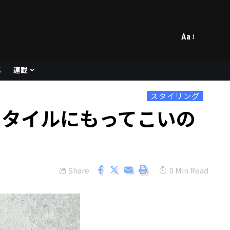
Aa
メ
連載
スタイリング
スタイルにもってこいの
Share
0 Min Read