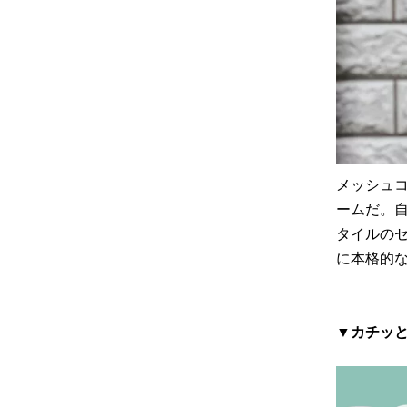
メッシュ
ームだ。
タイルの
に本格的
▼カチッ