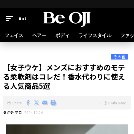
Aa
フェイス
ヘアー
ボディ
ライフスタイル
ファ
その他
【女子ウケ】メンズにおすすめのモテ
る柔軟剤はコレだ！香水代わりに使え
る人気商品5選
Share
0 Min Read
2024.12.24
タグチ マロ