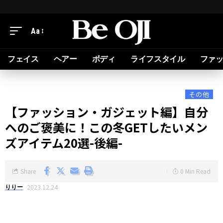
Aa
フェイス
ヘアー
ボディ
ライフスタイル
ファ
その他
【ファッション・ガジェット編】自分
へのご褒美に！この冬GETしたいメン
ズアイテム20選-後編-
Share
0 Min Read
2023.12.24
りりー