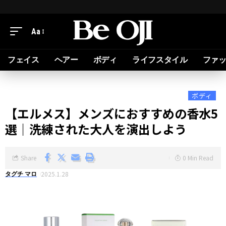
Aa
フェイス
ヘアー
ボディ
ライフスタイル
ファ
ボディ
【エルメス】メンズにおすすめの香水5
選｜洗練された大人を演出しよう
Share
0 Min Read
2025.1.28
タグチ マロ